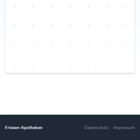
-
-
-
-
-
-
-
-
-
-
-
-
-
-
-
-
-
-
-
-
-
-
-
-
-
-
-
-
In dieser Woche stehen keine Termine zur Verfügung.
Nächster Termin ist am 10.08.2026 um 09:00 Uhr
Friesen-Apotheken
Datenschutz
Impressum