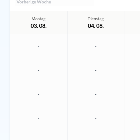
Vorherige Woche
Montag
Dienstag
03. 08.
04. 08.
-
-
-
-
-
-
-
-